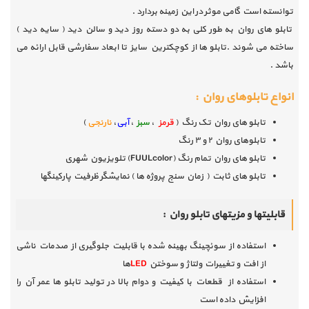
توانسته است گامی موثر در این زمینه بردارد .
تابلو های روان به طور کلی به دو دسته روز دید و سالن دید ( سایه دید )
ساخته می شوند .تابلو ها از کوچکترین سایز تا ابعاد سفارشی قابل ارائه می
باشد .
انواع تابلوهای روان :
تابلو های روان تک رنگ (
قرمز
،
سبز
،
آبی
،
نارنجی
)
تابلوهای روان ۲ و ۳ رنگ
تابلو های روان تمام رنگ (
FUULcolor
) تلویزیون شهری
تابلو های ثابت ( زمان سنج پروژه ها ) نمایشگر ظرفیت پارکینگها
قابلیتها و مزیتهای تابلو روان :
استفاده از سوئچینگ بهینه شده با قابلیت جلوگیری از صدمات ناشی
از افت و تغییرات ولتاژ و سوختن
LED
ها
استفاده از قطعات با کیفیت و دوام بالا در تولید تابلو ها عمر آن را
افزایش داده است